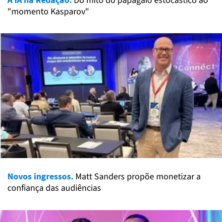
Do mito do papagaio estocástico ao
"momento Kasparov"
Novos ingressos.
Matt Sanders propõe monetizar a
confiança das audiências