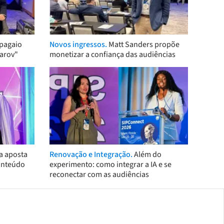
pagaio
Novos ingressos.
Matt Sanders propõe
arov"
monetizar a confiança das audiências
a aposta
Renovação e Integração.
Além do
onteúdo
experimento: como integrar a IA e se
reconectar com as audiências